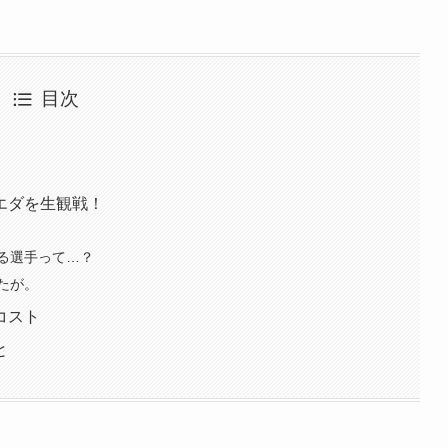
目次
エダを生観戦！
る選手って…？
たが。
コスト
と