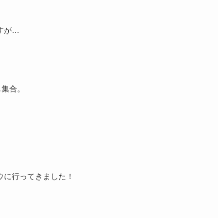
すが…
も集合。
ウに行ってきました！